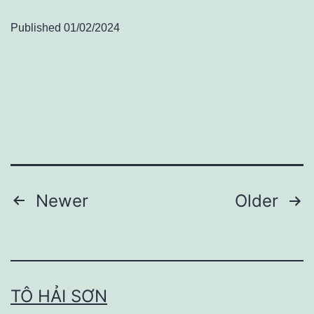
Published
01/02/2024
Điều
Newer
Older
hướng
bài
viết
TÔ HẢI SƠN