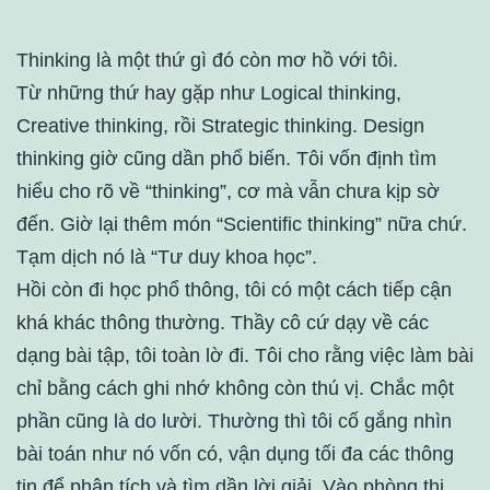
Thinking là một thứ gì đó còn mơ hồ với tôi.
Từ những thứ hay gặp như Logical thinking,
Creative thinking, rồi Strategic thinking. Design
thinking giờ cũng dần phổ biến. Tôi vốn định tìm
hiểu cho rõ về “thinking”, cơ mà vẫn chưa kịp sờ
đến. Giờ lại thêm món “Scientific thinking” nữa chứ.
Tạm dịch nó là “Tư duy khoa học”.
Hồi còn đi học phổ thông, tôi có một cách tiếp cận
khá khác thông thường. Thầy cô cứ dạy về các
dạng bài tập, tôi toàn lờ đi. Tôi cho rằng việc làm bài
chỉ bằng cách ghi nhớ không còn thú vị. Chắc một
phần cũng là do lười. Thường thì tôi cố gắng nhìn
bài toán như nó vốn có, vận dụng tối đa các thông
tin để phân tích và tìm dần lời giải. Vào phòng thi