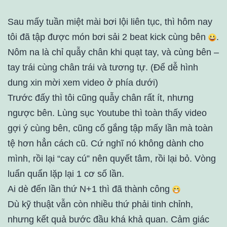
Sau mấy tuần miệt mài bơi lội liên tục, thì hôm nay
tôi đã tập được món bơi sải 2 beat kick cùng bên
.
Nôm na là chỉ quẫy chân khi quạt tay, và cùng bên –
tay trái cùng chân trái và tương tự. (Để dễ hình
dung xin mời xem video ở phía dưới)
Trước đấy thì tôi cũng quẫy chân rất ít, nhưng
ngược bên. Lùng sục Youtube thì toàn thấy video
gợi ý cùng bên, cũng cố gắng tập mấy lần mà toàn
tệ hơn hẳn cách cũ. Cứ nghĩ nó không dành cho
mình, rồi lại “cay cú” nên quyết tâm, rồi lại bỏ. Vòng
luẩn quẩn lặp lại 1 cơ số lần.
Ai dè đến lần thứ N+1 thì đã thành công
Dù kỹ thuật vẫn còn nhiều thứ phải tinh chỉnh,
nhưng kết quả bước đầu khá khả quan. Cảm giác