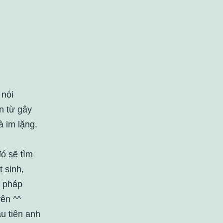
 nói
n từ gây
à im lặng.
ó sẽ tìm
t sinh,
t pháp
yên ^^
ầu tiên anh