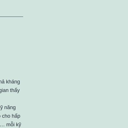
khả kháng
gian thấy
kỹ năng
o cho hấp
hệ… mỗi kỹ