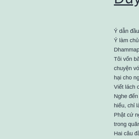
Ý dẫn đầu
Ý làm chủ,
Dhammap
Tôi vốn b
chuyện vớ
hại cho ng
Viết lách 
Nghe đến 
hiểu, chỉ 
Phật cứ n
trong quãn
Hai câu đầ