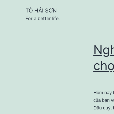
Skip
TÔ HẢI SƠN
to
For a better life.
content
Ngh
chọ
Hôm nay t
của bạn v
Đầu quý, 