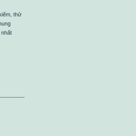
kiếm, thử
chung
 nhất