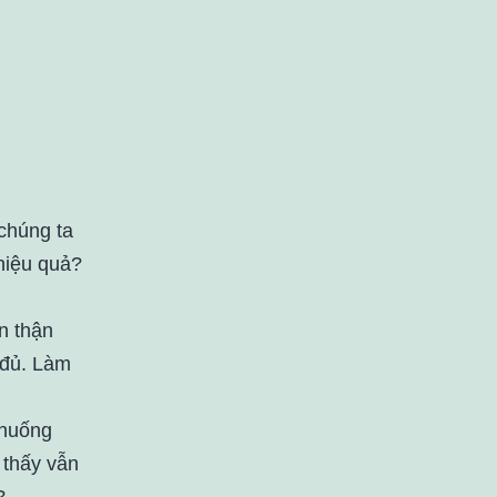
 chúng ta
 hiệu quả?
n thận
 đủ. Làm
 huống
 thấy vẫn
?