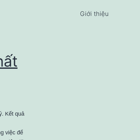
Giới thiệu
hất
ý. Kết quả
g việc để