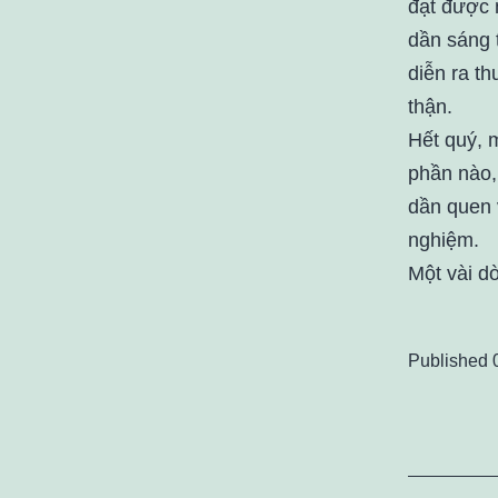
đạt được 
dần sáng 
diễn ra t
thận.
Hết quý, 
phần nào,
dần quen 
nghiệm.
Một vài d
Published