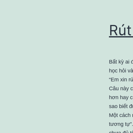
Rút
Bất kỳ ai 
học hỏi và
“Em xin rú
Câu này c
hơn hay c
sao biết 
Một cách r
tương tự”
chưa đủ tố