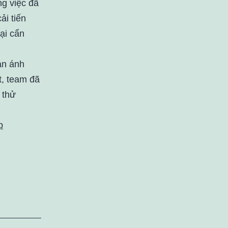
ng việc đã
ải tiến
ại cẩn
ản ánh
t, team đã
 thử
p