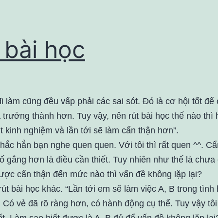
 bài học
đi làm cũng đều vấp phải các sai sót. Đó là cơ hội tốt để
 trưởng thành hơn. Tuy vậy, nên rút bài học thế nào thì
t kinh nghiệm và lần tới sẽ làm cẩn thận hơn”.
hắc hẳn bạn nghe quen quen. Với tôi thì rất quen ^^. Cẩ
ố gắng hơn là điều cần thiết. Tuy nhiên như thế là chưa
được cẩn thận đến mức nào thì vấn đề không lặp lại?
út bài học khác. “Lần tới em sẽ làm việc A, B trong tình
. Có vẻ đã rõ ràng hơn, có hành động cụ thể. Tuy vậy tôi
t. Làm sao biết được là A, B đủ để vấn đề không lặp lại