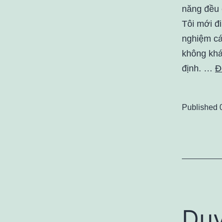
năng đều 
Tôi mới đ
nghiệm cá
không khá
định. …
Đ
Published
Du