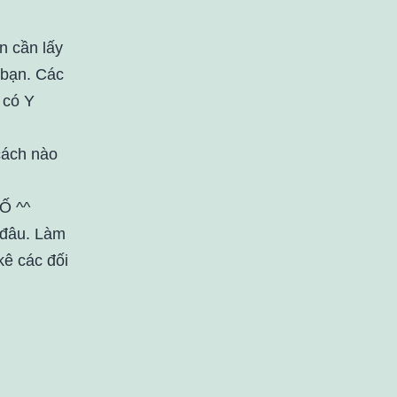
n cần lấy
 bạn. Các
 có Y
cách nào
Ố ^^
 đâu. Làm
 kê các đối