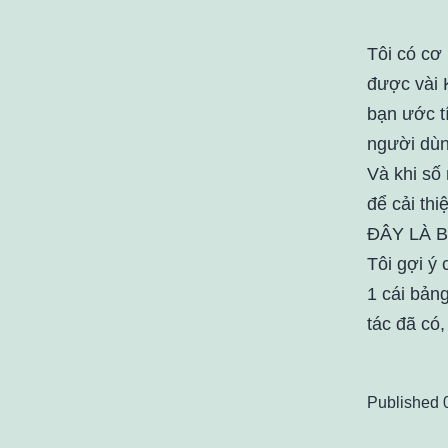
Tôi có cơ 
được vài 
bạn ước tí
người dùn
Và khi số
để cải thi
ĐÂY LÀ B
Tôi gợi ý
1 cái bảng
tác đã có
Published