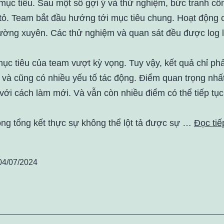
mục tiêu. Sau một số gợi ý và thử nghiệm, bức tranh cô
tỏ. Team bắt đầu hướng tới mục tiêu chung. Hoạt động c
hường xuyên. Các thử nghiệm và quan sát đều được log l
mục tiêu của team vượt kỳ vọng. Tuy vậy, kết quả chỉ ph
 và cũng có nhiều yếu tố tác động. Điểm quan trọng nhấ
với cách làm mới. Và vẫn còn nhiều điểm có thể tiếp tục
òng tổng kết thực sự không thể lột tả được sự …
Đọc tiế
04/07/2024