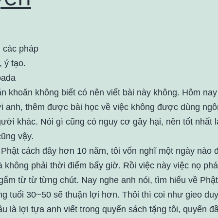
 các pháp
 ý tạo.
ada
ăn khoăn không biết có nên viết bài này không. Hôm nay
i anh, thêm được bài học về việc không được dùng ngô
ười khác. Nói gì cũng có nguy cơ gây hại, nên tốt nhất l
cũng vậy.
Phật cách đây hơn 10 năm, tôi vốn nghĩ một ngày nào đ
là không phải thời điểm bấy giờ. Rồi việc này việc nọ phá
gấm từ từ từng chút. Nay nghe anh nói, tìm hiểu về Phậ
g tuổi 30~50 sẽ thuận lợi hơn. Thôi thì coi như gieo du
u là lợi tựa anh viết trong quyển sách tặng tôi, quyển đ