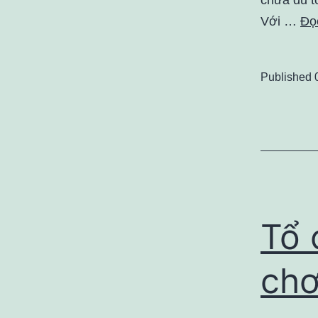
Với …
Đọc
Published
Tổ 
chơ