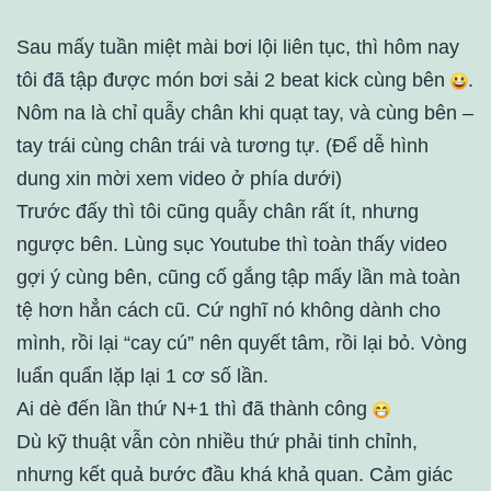
Sau mấy tuần miệt mài bơi lội liên tục, thì hôm nay
tôi đã tập được món bơi sải 2 beat kick cùng bên
.
Nôm na là chỉ quẫy chân khi quạt tay, và cùng bên –
tay trái cùng chân trái và tương tự. (Để dễ hình
dung xin mời xem video ở phía dưới)
Trước đấy thì tôi cũng quẫy chân rất ít, nhưng
ngược bên. Lùng sục Youtube thì toàn thấy video
gợi ý cùng bên, cũng cố gắng tập mấy lần mà toàn
tệ hơn hẳn cách cũ. Cứ nghĩ nó không dành cho
mình, rồi lại “cay cú” nên quyết tâm, rồi lại bỏ. Vòng
luẩn quẩn lặp lại 1 cơ số lần.
Ai dè đến lần thứ N+1 thì đã thành công
Dù kỹ thuật vẫn còn nhiều thứ phải tinh chỉnh,
nhưng kết quả bước đầu khá khả quan. Cảm giác