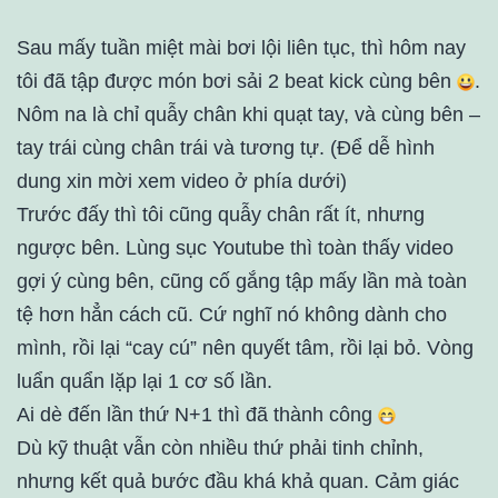
Sau mấy tuần miệt mài bơi lội liên tục, thì hôm nay
tôi đã tập được món bơi sải 2 beat kick cùng bên
.
Nôm na là chỉ quẫy chân khi quạt tay, và cùng bên –
tay trái cùng chân trái và tương tự. (Để dễ hình
dung xin mời xem video ở phía dưới)
Trước đấy thì tôi cũng quẫy chân rất ít, nhưng
ngược bên. Lùng sục Youtube thì toàn thấy video
gợi ý cùng bên, cũng cố gắng tập mấy lần mà toàn
tệ hơn hẳn cách cũ. Cứ nghĩ nó không dành cho
mình, rồi lại “cay cú” nên quyết tâm, rồi lại bỏ. Vòng
luẩn quẩn lặp lại 1 cơ số lần.
Ai dè đến lần thứ N+1 thì đã thành công
Dù kỹ thuật vẫn còn nhiều thứ phải tinh chỉnh,
nhưng kết quả bước đầu khá khả quan. Cảm giác