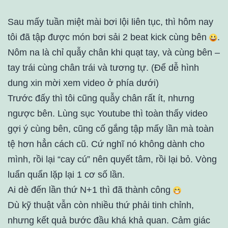
Sau mấy tuần miệt mài bơi lội liên tục, thì hôm nay
tôi đã tập được món bơi sải 2 beat kick cùng bên
.
Nôm na là chỉ quẫy chân khi quạt tay, và cùng bên –
tay trái cùng chân trái và tương tự. (Để dễ hình
dung xin mời xem video ở phía dưới)
Trước đấy thì tôi cũng quẫy chân rất ít, nhưng
ngược bên. Lùng sục Youtube thì toàn thấy video
gợi ý cùng bên, cũng cố gắng tập mấy lần mà toàn
tệ hơn hẳn cách cũ. Cứ nghĩ nó không dành cho
mình, rồi lại “cay cú” nên quyết tâm, rồi lại bỏ. Vòng
luẩn quẩn lặp lại 1 cơ số lần.
Ai dè đến lần thứ N+1 thì đã thành công
Dù kỹ thuật vẫn còn nhiều thứ phải tinh chỉnh,
nhưng kết quả bước đầu khá khả quan. Cảm giác