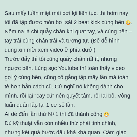
Sau mấy tuần miệt mài bơi lội liên tục, thì hôm nay
tôi đã tập được món bơi sải 2 beat kick cùng bên
.
Nôm na là chỉ quẫy chân khi quạt tay, và cùng bên –
tay trái cùng chân trái và tương tự. (Để dễ hình
dung xin mời xem video ở phía dưới)
Trước đấy thì tôi cũng quẫy chân rất ít, nhưng
ngược bên. Lùng sục Youtube thì toàn thấy video
gợi ý cùng bên, cũng cố gắng tập mấy lần mà toàn
tệ hơn hẳn cách cũ. Cứ nghĩ nó không dành cho
mình, rồi lại “cay cú” nên quyết tâm, rồi lại bỏ. Vòng
luẩn quẩn lặp lại 1 cơ số lần.
Ai dè đến lần thứ N+1 thì đã thành công
Dù kỹ thuật vẫn còn nhiều thứ phải tinh chỉnh,
nhưng kết quả bước đầu khá khả quan. Cảm giác