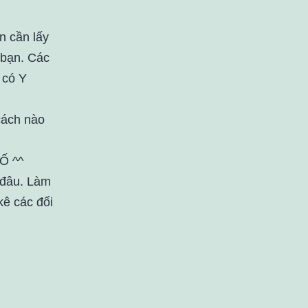
n cần lấy
 bạn. Các
 có Y
cách nào
Ố ^^
 đâu. Làm
 kê các đối