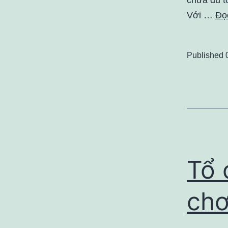
Với …
Đọc
Published
Tổ 
chơ