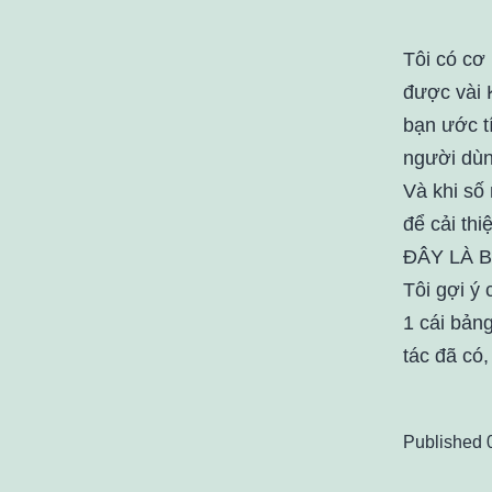
Tôi có cơ 
được vài 
bạn ước tí
người dùn
Và khi số
để cải thi
ĐÂY LÀ B
Tôi gợi ý
1 cái bảng
tác đã có
Published