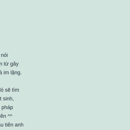
 nói
n từ gây
à im lặng.
ó sẽ tìm
t sinh,
t pháp
yên ^^
ầu tiên anh