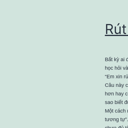
Rút
Bất kỳ ai 
học hỏi và
“Em xin rú
Câu này c
hơn hay c
sao biết 
Một cách r
tương tự”
chưa đủ tố