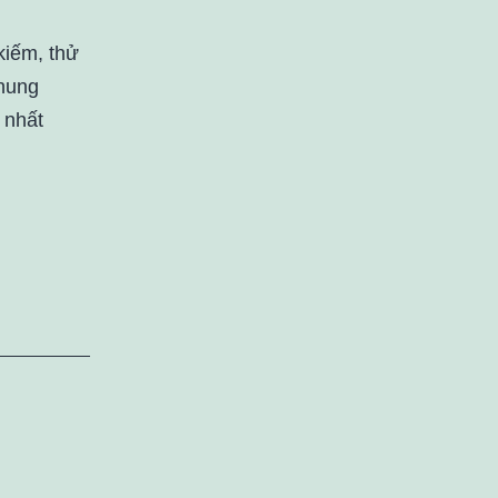
kiếm, thử
chung
 nhất