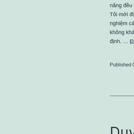
năng đều 
Tôi mới đ
nghiệm cá
không khá
định. …
Đ
Published
Du