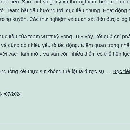
mục tiêu. Sau một số gợi ý và thử nghiệm, bức tranh cô
tỏ. Team bắt đầu hướng tới mục tiêu chung. Hoạt động c
hường xuyên. Các thử nghiệm và quan sát đều được log l
mục tiêu của team vượt kỳ vọng. Tuy vậy, kết quả chỉ ph
 và cũng có nhiều yếu tố tác động. Điểm quan trọng nhấ
với cách làm mới. Và vẫn còn nhiều điểm có thể tiếp tục
òng tổng kết thực sự không thể lột tả được sự …
Đọc tiế
04/07/2024