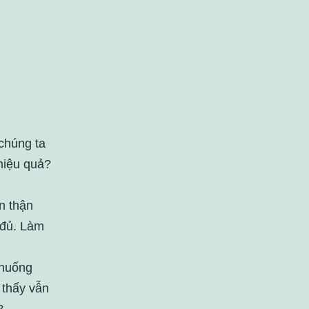
 chúng ta
 hiệu quả?
n thận
 đủ. Làm
 huống
 thấy vẫn
?