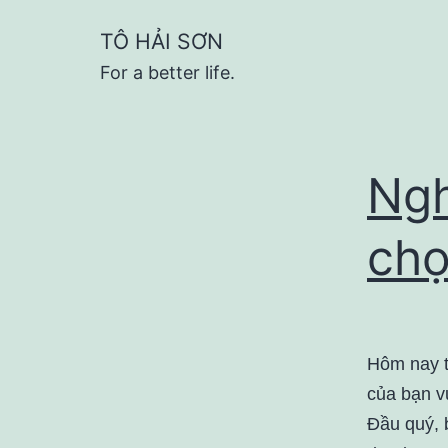
Skip
TÔ HẢI SƠN
to
For a better life.
content
Ngh
chọ
Hôm nay t
của bạn v
Đầu quý, 