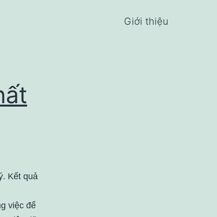
Giới thiệu
hất
ý. Kết quả
g việc để