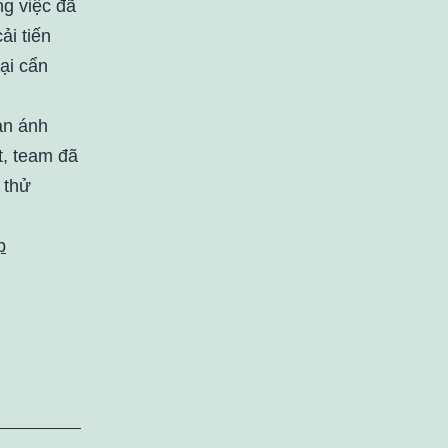
ng việc đã
ải tiến
ại cẩn
ản ánh
t, team đã
 thử
p