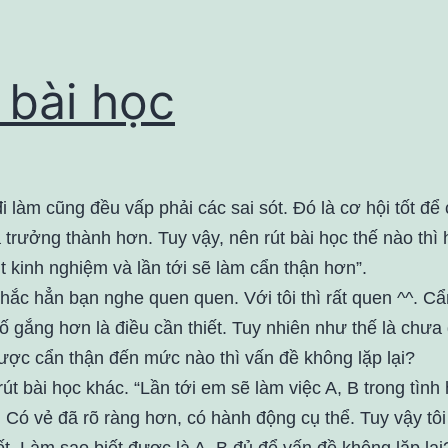
 bài học
đi làm cũng đều vấp phải các sai sót. Đó là cơ hội tốt để
 trưởng thành hơn. Tuy vậy, nên rút bài học thế nào thì
t kinh nghiệm và lần tới sẽ làm cẩn thận hơn”.
hắc hẳn bạn nghe quen quen. Với tôi thì rất quen ^^. Cẩ
ố gắng hơn là điều cần thiết. Tuy nhiên như thế là chưa
được cẩn thận đến mức nào thì vấn đề không lặp lại?
út bài học khác. “Lần tới em sẽ làm việc A, B trong tình
. Có vẻ đã rõ ràng hơn, có hành động cụ thể. Tuy vậy tôi
t. Làm sao biết được là A, B đủ để vấn đề không lặp lại