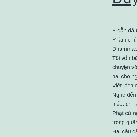
Ý dẫn đầu
Ý làm chủ,
Dhammap
Tôi vốn b
chuyện vớ
hại cho ng
Viết lách 
Nghe đến 
hiểu, chỉ 
Phật cứ n
trong quãn
Hai câu đầ