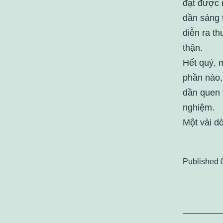
đạt được 
dần sáng 
diễn ra t
thận.
Hết quý, 
phần nào,
dần quen 
nghiệm.
Một vài d
Published