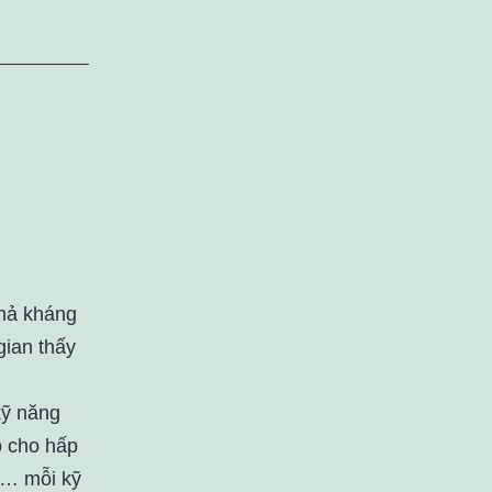
khả kháng
gian thấy
kỹ năng
o cho hấp
hệ… mỗi kỹ