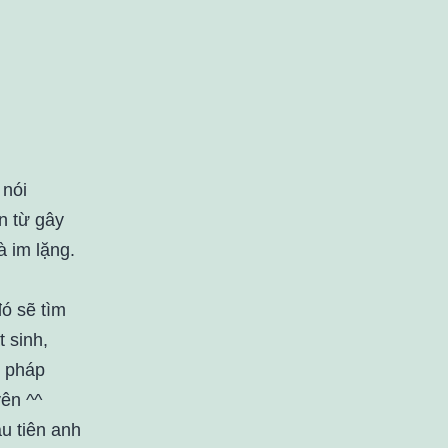
 nói
n từ gây
à im lặng.
ó sẽ tìm
t sinh,
t pháp
yên ^^
ầu tiên anh