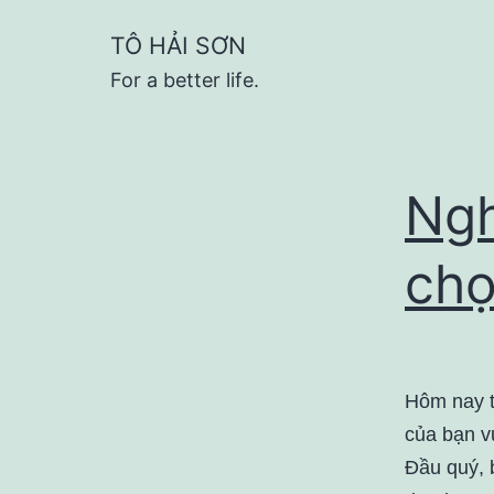
Skip
TÔ HẢI SƠN
to
For a better life.
content
Ngh
chọ
Hôm nay t
của bạn v
Đầu quý, 