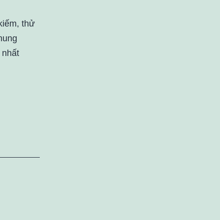
kiếm, thử
chung
 nhất