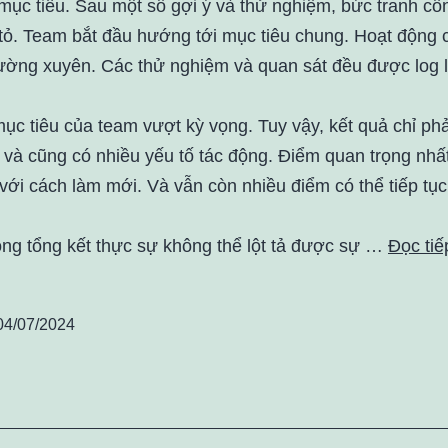
mục tiêu. Sau một số gợi ý và thử nghiệm, bức tranh cô
tỏ. Team bắt đầu hướng tới mục tiêu chung. Hoạt động c
hường xuyên. Các thử nghiệm và quan sát đều được log l
mục tiêu của team vượt kỳ vọng. Tuy vậy, kết quả chỉ ph
 và cũng có nhiều yếu tố tác động. Điểm quan trọng nhấ
với cách làm mới. Và vẫn còn nhiều điểm có thể tiếp tục
òng tổng kết thực sự không thể lột tả được sự …
Đọc tiế
04/07/2024