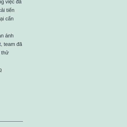
ng việc đã
ải tiến
ại cẩn
ản ánh
t, team đã
 thử
p