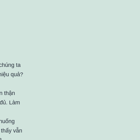
 chúng ta
 hiệu quả?
n thận
 đủ. Làm
 huống
 thấy vẫn
?