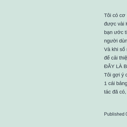
Tôi có cơ 
được vài 
bạn ước tí
người dùn
Và khi số
để cải thi
ĐÂY LÀ B
Tôi gợi ý
1 cái bảng
tác đã có
Published