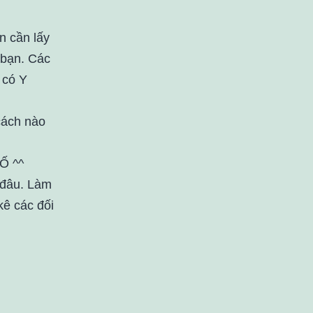
n cần lấy
 bạn. Các
 có Y
cách nào
Ố ^^
 đâu. Làm
 kê các đối