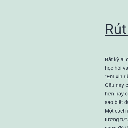
Rút
Bất kỳ ai 
học hỏi và
“Em xin rú
Câu này c
hơn hay c
sao biết 
Một cách r
tương tự”
chưa đủ tố