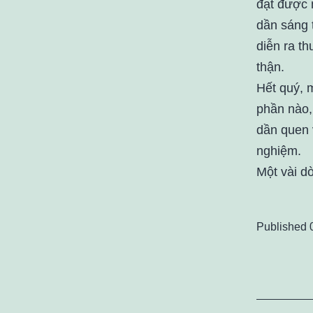
đạt được 
dần sáng 
diễn ra t
thận.
Hết quý, 
phần nào,
dần quen 
nghiệm.
Một vài d
Published