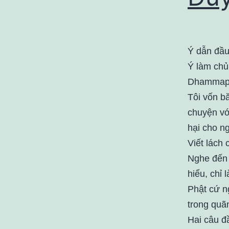
Ý dẫn đầu
Ý làm chủ,
Dhammap
Tôi vốn b
chuyện vớ
hại cho ng
Viết lách 
Nghe đến 
hiểu, chỉ 
Phật cứ n
trong quãn
Hai câu đầ