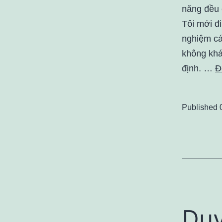
năng đều 
Tôi mới đ
nghiệm cá
không khá
định. …
Đ
Published
Du