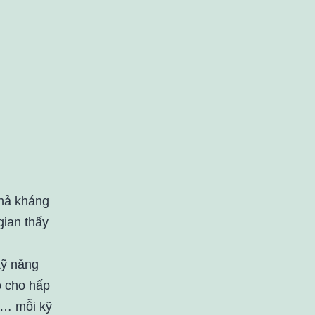
khả kháng
gian thấy
kỹ năng
o cho hấp
hệ… mỗi kỹ