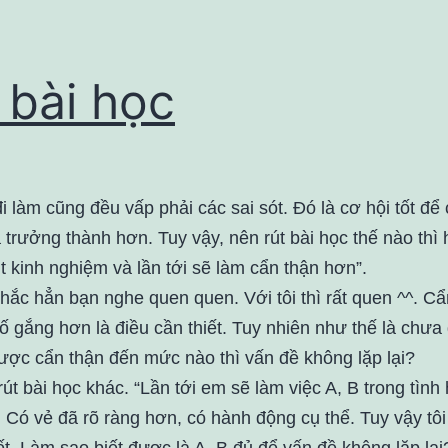
 bài học
đi làm cũng đều vấp phải các sai sót. Đó là cơ hội tốt để
 trưởng thành hơn. Tuy vậy, nên rút bài học thế nào thì
t kinh nghiệm và lần tới sẽ làm cẩn thận hơn”.
hắc hẳn bạn nghe quen quen. Với tôi thì rất quen ^^. Cẩ
ố gắng hơn là điều cần thiết. Tuy nhiên như thế là chưa
được cẩn thận đến mức nào thì vấn đề không lặp lại?
út bài học khác. “Lần tới em sẽ làm việc A, B trong tình
. Có vẻ đã rõ ràng hơn, có hành động cụ thể. Tuy vậy tôi
t. Làm sao biết được là A, B đủ để vấn đề không lặp lại