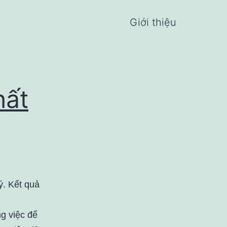
Giới thiệu
hất
ý. Kết quả
g việc để