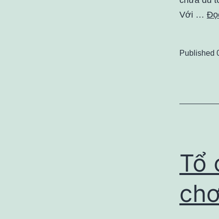
Với …
Đọc
Published
Tổ 
chơ