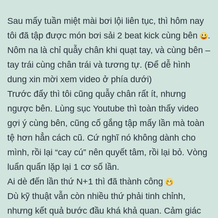
Sau mấy tuần miệt mài bơi lội liên tục, thì hôm nay
tôi đã tập được món bơi sải 2 beat kick cùng bên
.
Nôm na là chỉ quẫy chân khi quạt tay, và cùng bên –
tay trái cùng chân trái và tương tự. (Để dễ hình
dung xin mời xem video ở phía dưới)
Trước đấy thì tôi cũng quẫy chân rất ít, nhưng
ngược bên. Lùng sục Youtube thì toàn thấy video
gợi ý cùng bên, cũng cố gắng tập mấy lần mà toàn
tệ hơn hẳn cách cũ. Cứ nghĩ nó không dành cho
mình, rồi lại “cay cú” nên quyết tâm, rồi lại bỏ. Vòng
luẩn quẩn lặp lại 1 cơ số lần.
Ai dè đến lần thứ N+1 thì đã thành công
Dù kỹ thuật vẫn còn nhiều thứ phải tinh chỉnh,
nhưng kết quả bước đầu khá khả quan. Cảm giác