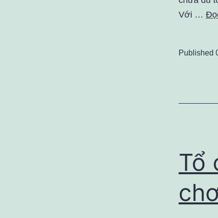
Với …
Đọc
Published
Tổ 
chơ