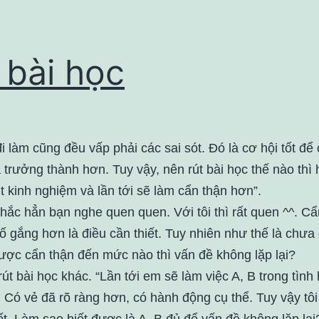
 bài học
đi làm cũng đều vấp phải các sai sót. Đó là cơ hội tốt để
 trưởng thành hơn. Tuy vậy, nên rút bài học thế nào thì
t kinh nghiệm và lần tới sẽ làm cẩn thận hơn”.
hắc hẳn bạn nghe quen quen. Với tôi thì rất quen ^^. Cẩ
ố gắng hơn là điều cần thiết. Tuy nhiên như thế là chưa
được cẩn thận đến mức nào thì vấn đề không lặp lại?
út bài học khác. “Lần tới em sẽ làm việc A, B trong tình
. Có vẻ đã rõ ràng hơn, có hành động cụ thể. Tuy vậy tôi
t. Làm sao biết được là A, B đủ để vấn đề không lặp lại