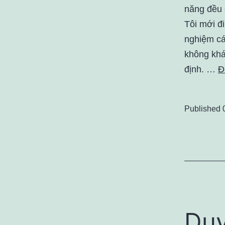
năng đều 
Tôi mới đ
nghiệm cá
không khá
định. …
Đ
Published
Du