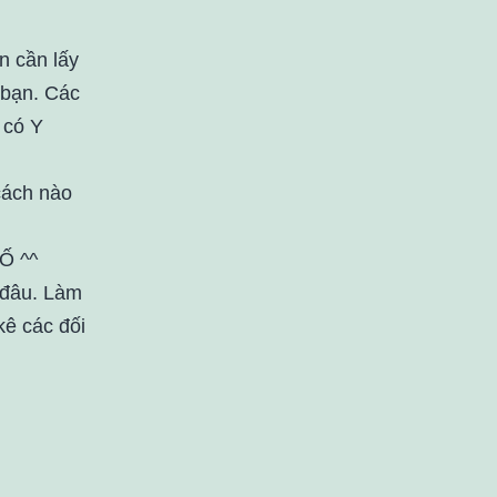
n cần lấy
 bạn. Các
 có Y
cách nào
Ố ^^
 đâu. Làm
 kê các đối