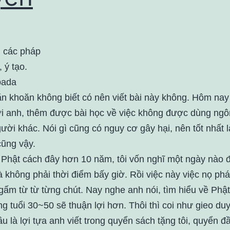
 các pháp
 ý tạo.
ada
ăn khoăn không biết có nên viết bài này không. Hôm nay
i anh, thêm được bài học về việc không được dùng ngô
ười khác. Nói gì cũng có nguy cơ gây hại, nên tốt nhất l
cũng vậy.
Phật cách đây hơn 10 năm, tôi vốn nghĩ một ngày nào đ
là không phải thời điểm bấy giờ. Rồi việc này việc nọ phá
gấm từ từ từng chút. Nay nghe anh nói, tìm hiểu về Phậ
g tuổi 30~50 sẽ thuận lợi hơn. Thôi thì coi như gieo du
u là lợi tựa anh viết trong quyển sách tặng tôi, quyển đ