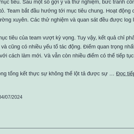
mục tiêu. Sau một số gợi ý và thử nghiệm, bức tranh cô
tỏ. Team bắt đầu hướng tới mục tiêu chung. Hoạt động c
hường xuyên. Các thử nghiệm và quan sát đều được log l
mục tiêu của team vượt kỳ vọng. Tuy vậy, kết quả chỉ ph
 và cũng có nhiều yếu tố tác động. Điểm quan trọng nhấ
với cách làm mới. Và vẫn còn nhiều điểm có thể tiếp tục
òng tổng kết thực sự không thể lột tả được sự …
Đọc tiế
04/07/2024