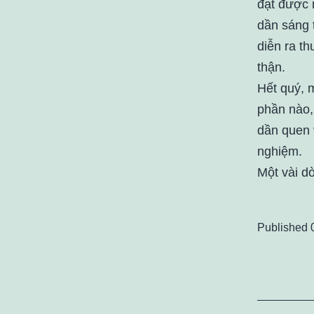
đạt được 
dần sáng 
diễn ra t
thận.
Hết quý, 
phần nào,
dần quen 
nghiệm.
Một vài d
Published