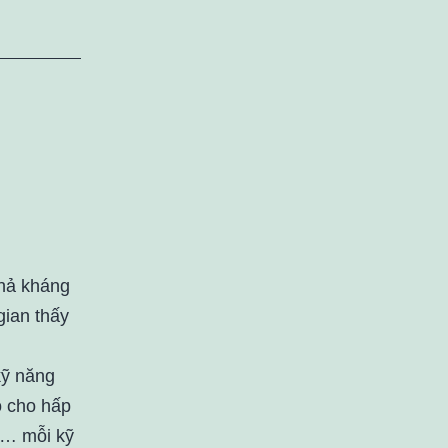
khả kháng
gian thấy
kỹ năng
o cho hấp
hệ… mỗi kỹ