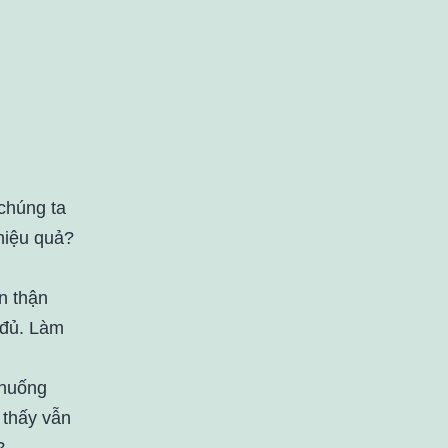
 chúng ta
 hiệu quả?
n thận
 đủ. Làm
 huống
 thấy vẫn
?