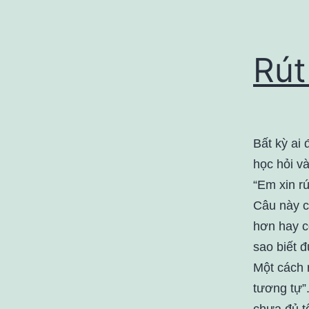
Rút
Bất kỳ ai 
học hỏi và
“Em xin rú
Câu này c
hơn hay c
sao biết 
Một cách r
tương tự”
chưa đủ tố