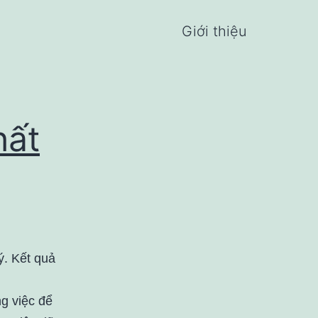
Giới thiệu
hất
ý. Kết quả
g việc để