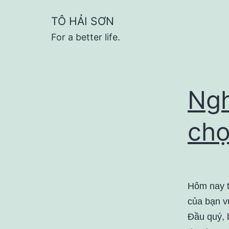
Skip
TÔ HẢI SƠN
to
For a better life.
content
Ngh
chọ
Hôm nay t
của bạn v
Đầu quý, 