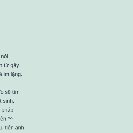
 nói
n từ gây
à im lặng.
ó sẽ tìm
t sinh,
t pháp
yên ^^
ầu tiên anh