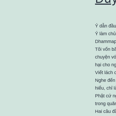
Ý dẫn đầu
Ý làm chủ,
Dhammap
Tôi vốn b
chuyện vớ
hại cho ng
Viết lách 
Nghe đến 
hiểu, chỉ 
Phật cứ n
trong quãn
Hai câu đầ