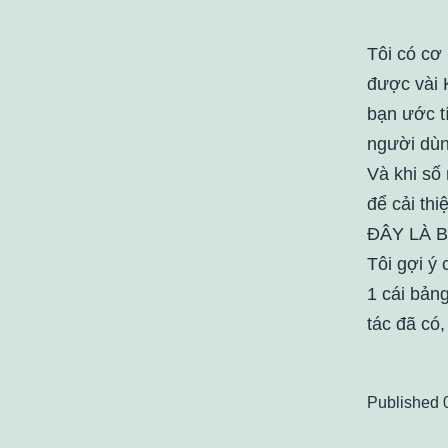
Tôi có cơ 
được vài 
bạn ước tí
người dùn
Và khi số
để cải thi
ĐÂY LÀ B
Tôi gợi ý
1 cái bảng
tác đã có
Published