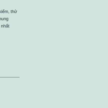
kiếm, thử
chung
 nhất