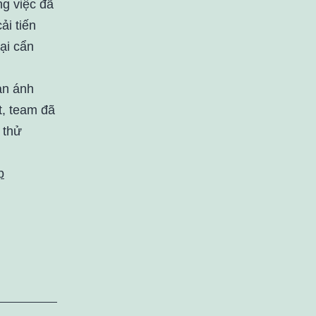
ng việc đã
ải tiến
ại cẩn
ản ánh
t, team đã
 thử
p