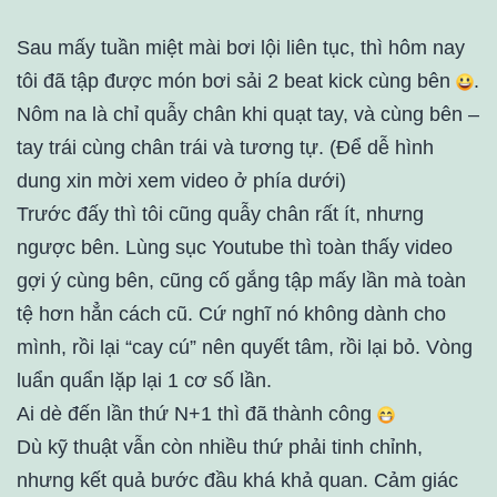
Sau mấy tuần miệt mài bơi lội liên tục, thì hôm nay
tôi đã tập được món bơi sải 2 beat kick cùng bên
.
Nôm na là chỉ quẫy chân khi quạt tay, và cùng bên –
tay trái cùng chân trái và tương tự. (Để dễ hình
dung xin mời xem video ở phía dưới)
Trước đấy thì tôi cũng quẫy chân rất ít, nhưng
ngược bên. Lùng sục Youtube thì toàn thấy video
gợi ý cùng bên, cũng cố gắng tập mấy lần mà toàn
tệ hơn hẳn cách cũ. Cứ nghĩ nó không dành cho
mình, rồi lại “cay cú” nên quyết tâm, rồi lại bỏ. Vòng
luẩn quẩn lặp lại 1 cơ số lần.
Ai dè đến lần thứ N+1 thì đã thành công
Dù kỹ thuật vẫn còn nhiều thứ phải tinh chỉnh,
nhưng kết quả bước đầu khá khả quan. Cảm giác